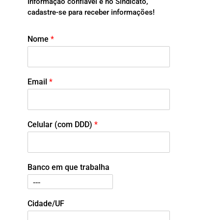
Informação confiável é no Sindicato,
cadastre-se para receber informações!
Nome
*
Email
*
Celular (com DDD)
*
Banco em que trabalha
Cidade/UF