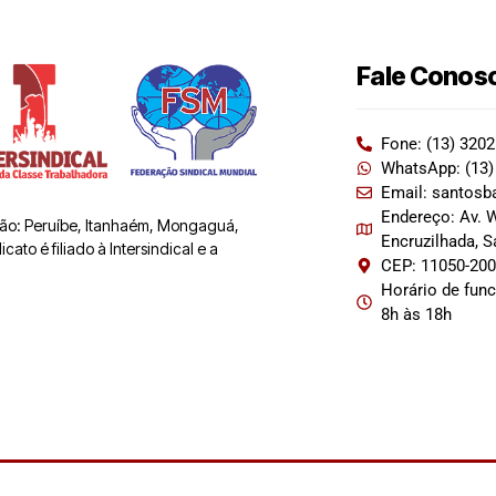
Fale Conos
Fone: (13) 320
WhatsApp: (13)
Email: santosb
Endereço: Av. W
 são: Peruíbe, Itanhaém, Mongaguá,
Encruzilhada, 
ato é filiado à Intersindical e a
CEP: 11050-20
Horário de fun
8h às 18h