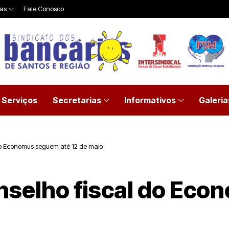
ias
Fale Conosco
Serviços
Secretarias
Informativos
Galeria
 do Economus seguem até 12 de maio
onselho fiscal do Ec