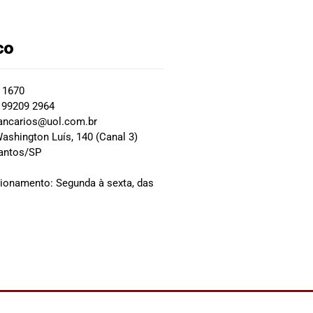
co
2 1670
 99209 2964
ancarios@uol.com.br
ashington Luís, 140 (Canal 3)
Santos/SP
0
cionamento: Segunda à sexta, das