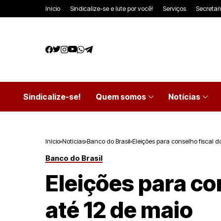
Início
Sindicalize-se e lute por você!
Serviços
Secretar
Sindicalize-se!
Quem somos
Notícias
Início
Notícias
Banco do Brasil
Eleições para conselho fiscal
Banco do Brasil
Eleições para c
até 12 de maio