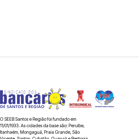
O SEEB Santos e Região foi fundado em
11/01/1933. As cidades da base são: Peruíbe,
Itanhaém, Mongaguá, Praia Grande, São
Vicente, Santos, Cubatão, Guarujá e Bertioga.