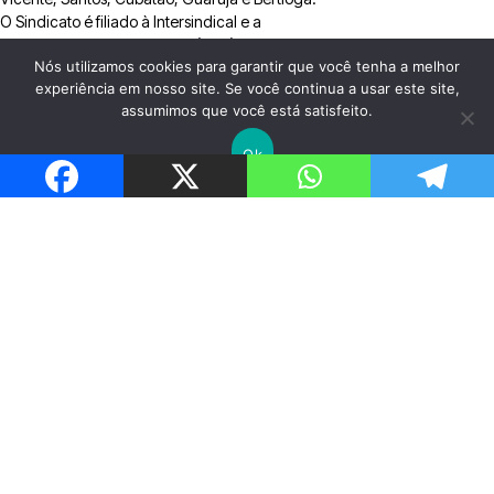
O Sindicato é filiado à Intersindical e a
Federação Sindical Mundial (FSM).
Nós utilizamos cookies para garantir que você tenha a melhor
experiência em nosso site. Se você continua a usar este site,
Política de Privacidade
assumimos que você está satisfeito.
ACESSAR EMAIL
Ok
Fale Conosco
Fone: (13) 3202 1670
WhatsApp: (13) 99209 2964
Email: santosbancarios@uol.com.br
Endereço: Av. Washington Luís, 140 (Canal 3) Encruzilhada,
Santos/SP
CEP: 11050-200
Horário de funcionamento: Segunda à sexta, das 8h às 18h