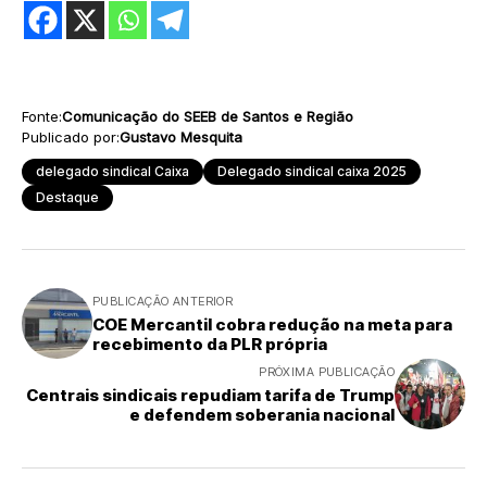
Fonte:
Comunicação do SEEB de Santos e Região
Publicado por:
Gustavo Mesquita
delegado sindical Caixa
Delegado sindical caixa 2025
Destaque
PUBLICAÇÃO ANTERIOR
COE Mercantil cobra redução na meta para
recebimento da PLR própria
PRÓXIMA PUBLICAÇÃO
Centrais sindicais repudiam tarifa de Trump
e defendem soberania nacional