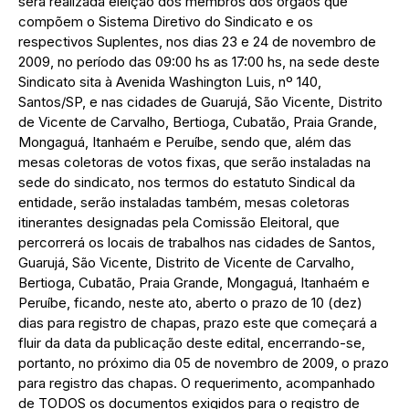
será realizada eleição dos membros dos órgãos que
compõem o Sistema Diretivo do Sindicato e os
respectivos Suplentes, nos dias 23 e 24 de novembro de
2009, no período das 09:00 hs as 17:00 hs, na sede deste
Sindicato sita à Avenida Washington Luis, nº 140,
Santos/SP, e nas cidades de Guarujá, São Vicente, Distrito
de Vicente de Carvalho, Bertioga, Cubatão, Praia Grande,
Mongaguá, Itanhaém e Peruíbe, sendo que, além das
mesas coletoras de votos fixas, que serão instaladas na
sede do sindicato, nos termos do estatuto Sindical da
entidade, serão instaladas também, mesas coletoras
itinerantes designadas pela Comissão Eleitoral, que
percorrerá os locais de trabalhos nas cidades de Santos,
Guarujá, São Vicente, Distrito de Vicente de Carvalho,
Bertioga, Cubatão, Praia Grande, Mongaguá, Itanhaém e
Peruíbe, ficando, neste ato, aberto o prazo de 10 (dez)
dias para registro de chapas, prazo este que começará a
fluir da data da publicação deste edital, encerrando-se,
portanto, no próximo dia 05 de novembro de 2009, o prazo
para registro das chapas. O requerimento, acompanhado
de TODOS os documentos exigidos para o registro de