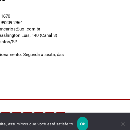
2 1670
 99209 2964
ancarios@uol.com.br
ashington Luís, 140 (Canal 3)
Santos/SP
0
cionamento: Segunda à sexta, das
site, assumimos que você está satisfeito.
Ok