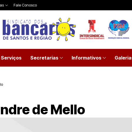
ias
Fale Conosco
Serviços
Secretarias
Informativos
Galeria
lo
ndre de Mello