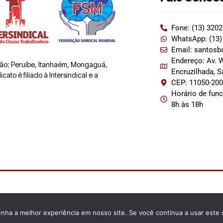
Fone: (13) 320
WhatsApp: (13)
Email: santosb
Endereço: Av. W
 são: Peruíbe, Itanhaém, Mongaguá,
Encruzilhada, 
ato é filiado à Intersindical e a
CEP: 11050-20
Horário de fun
8h às 18h
enha a melhor experiência em nosso site. Se você continua a usar este 