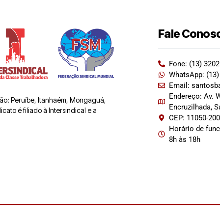
Fale Conos
Fone: (13) 320
WhatsApp: (13)
Email: santosb
Endereço: Av. W
 são: Peruíbe, Itanhaém, Mongaguá,
Encruzilhada, 
ato é filiado à Intersindical e a
CEP: 11050-20
Horário de fun
8h às 18h