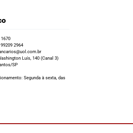
co
2 1670
 99209 2964
ancarios@uol.com.br
ashington Luís, 140 (Canal 3)
Santos/SP
0
cionamento: Segunda à sexta, das