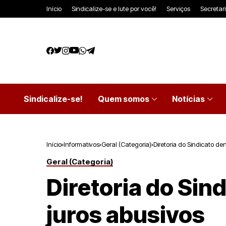
Início
Sindicalize-se e lute por você!
Serviços
Secretar
Sindicalize-se!
Quem somos
Notícias
Início
Informativos
Geral (Categoria)
Diretoria do Sindicato d
Geral (Categoria)
Diretoria do Sin
juros abusivos