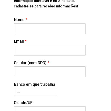
Informação confiável é no Sindicato,
cadastre-se para receber informações!
Nome
*
Email
*
Celular (com DDD)
*
Banco em que trabalha
Cidade/UF