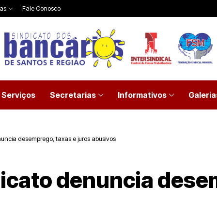
ias
Fale Conosco
Serviços
Secretarias
Informativos
Galeria
enuncia desemprego, taxas e juros abusivos
dicato denuncia dese