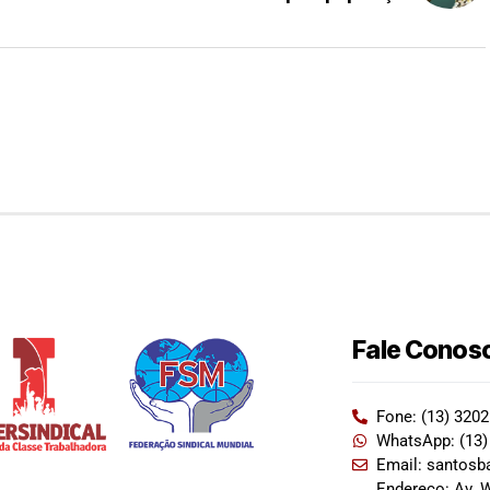
Fale Conos
Fone: (13) 320
WhatsApp: (13)
Email: santosb
Endereço: Av. W