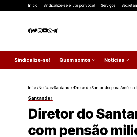
Início
Sindicalize-se e lute por você!
Serviços
Secretar
Sindicalize-se!
Quem somos
Notícias
Início
Notícias
Santander
Diretor do Santander para América 
Santander
Diretor do Santa
com pensão mili