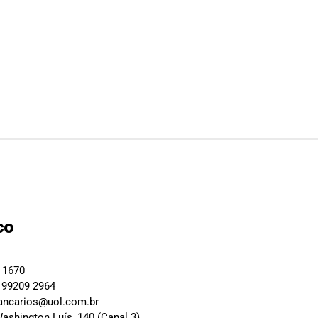
co
2 1670
 99209 2964
ancarios@uol.com.br
ashington Luís, 140 (Canal 3)