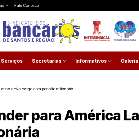
ias
Fale Conosco
Serviços
Secretarias
Informativos
Galeria
Latina deixa cargo com pensão milionária
nder para América La
onária