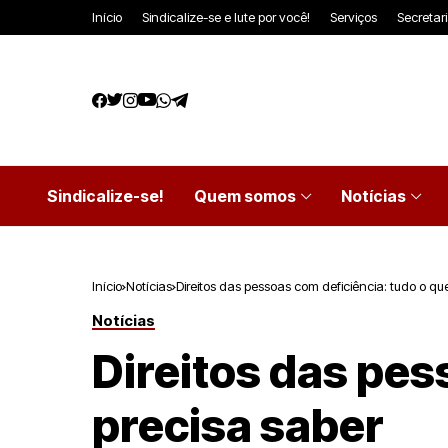
Início
Sindicalize-se e lute por você!
Serviços
Secretar
Sindicalize-se!
Quem somos
Notícias
Início
Notícias
Direitos das pessoas com deficiência: tudo o qu
Notícias
Direitos das pes
precisa saber