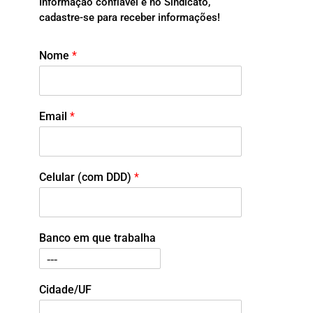
Informação confiável é no Sindicato,
cadastre-se para receber informações!
Nome
*
Email
*
Celular (com DDD)
*
Banco em que trabalha
Cidade/UF