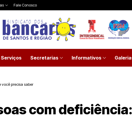
ias
Fale Conosco
Serviços
Secretarias
Informativos
Galeria
e você precisa saber
soas com deficiência: