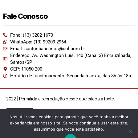
Fale Conosco
Fone: (13) 3202 1670
WhatsApp: (13) 99209 2964
Email: santosbancarios@uol.com.br
Endereço: Av. Washington Luís, 140 (Canal 3) Encruzilhada,
Santos/SP
CEP: 11050-200
Horário de funcionamento: Segunda à sexta, das 8h às 18h
2022 | Permitida a reprodução desde que citada a fonte.
Nós utilizamos cookies para garantir que você tenha a melhor
experiência em nosso site. Se você continua a usar este site,
assumimos que você está satisfeito.