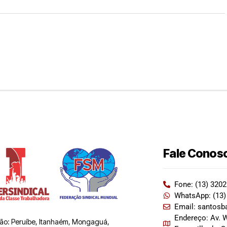
Fale Conos
Fone: (13) 320
WhatsApp: (13)
Email: santosb
Endereço: Av. W
 são: Peruíbe, Itanhaém, Mongaguá,