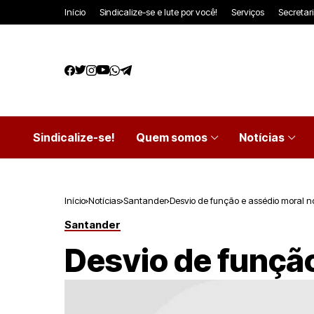
Início
Sindicalize-se e lute por você!
Serviços
Secretar
Sindicalize-se!
Quem somos
Notícias
Início
Notícias
Santander
Desvio de função e assédio moral 
Santander
Desvio de funçã