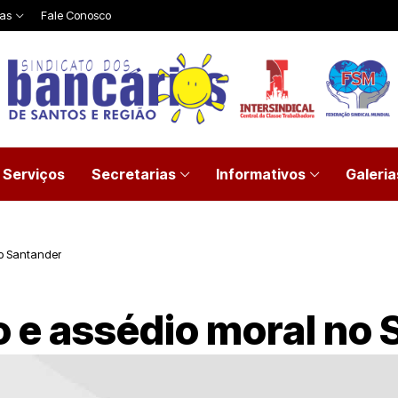
ias
Fale Conosco
Serviços
Secretarias
Informativos
Galeria
no Santander
o e assédio moral no