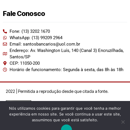
Fale Conosco
Fone: (13) 3202 1670
WhatsApp: (13) 99209 2964
Email: santosbancarios@uol.com.br
Endereço: Av. Washington Luís, 140 (Canal 3) Encruzilhada,
Santos/SP
CEP: 11050-200
Horário de funcionamento: Segunda à sexta, das 8h às 18h
2022 | Permitida a reprodução desde que citada a fonte.
Nós utilizamos cookies para garantir que você tenha a melhor
experiência em nosso site. Se você continua a usar este site,
assumimos que você está satisfeito.