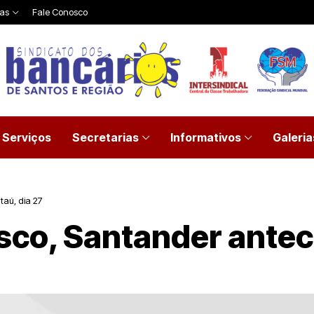
ias
Fale Conosco
Serviços
Secretarias
Informativos
Galeria
taú, dia 27
co, Santander anteci