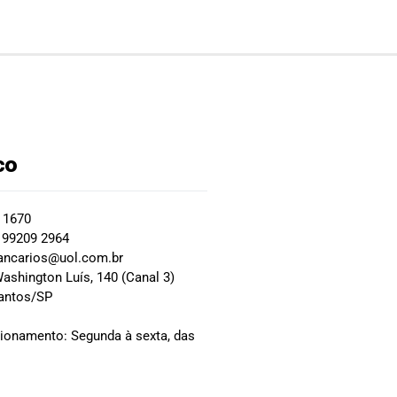
co
2 1670
 99209 2964
ancarios@uol.com.br
ashington Luís, 140 (Canal 3)
Santos/SP
0
cionamento: Segunda à sexta, das