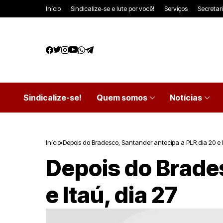
Início
Sindicalize-se e lute por você!
Serviços
Secretar
Sindicalize-se!
Quem somos
Notícias
Início
Depois do Bradesco, Santander antecipa a PLR dia 20 e I
Depois do Brades
e Itaú, dia 27