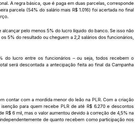
onal. A regra básica, que é paga em duas parcelas, corresponde
ira parcela (54% do salário mais R$ 1.016) foi acertada no final
rço.
e alcançar pelo menos 5% do lucro líquido do banco. Se isso não
 os 5% do resultado ou cheguem a 2,2 salários dos funcionários,
,2% do lucro entre os funcionários – ou seja, todos recebem o
total será descontada a antecipação feita ao final da Campanha
em contar com a mordida menor do leão na PLR. Com a criação
a a isenção para quem recebe PLR de até R$ 6.270 e descontos
r de R$ 6 mil, mas o valor aumentou devido à correção de 4,5% na
, independentemente de quanto recebem como participação nos