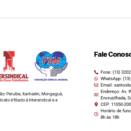
Fale Conos
Fone: (13) 320
WhatsApp: (13)
Email: santosb
Endereço: Av. W
 são: Peruíbe, Itanhaém, Mongaguá,
Encruzilhada, 
ato é filiado à Intersindical e a
CEP: 11050-20
Horário de fun
8h às 18h