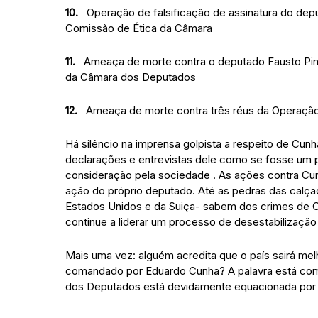
10.
Operação de falsificação de assinatura do deput
Comissão de Ética da Câmara
11.
Ameaça de morte contra o deputado Fausto Pina
da Câmara dos Deputados
12.
Ameaça de morte contra três réus da Operação
Há silêncio na imprensa golpista a respeito de Cunha
declarações e entrevistas dele como se fosse um p
consideração pela sociedade . As ações contra Cun
ação do próprio deputado. Até as pedras das calçad
Estados Unidos e da Suiça- sabem dos crimes de C
continue a liderar um processo de desestabilização 
Mais uma vez: alguém acredita que o país sairá mel
comandado por Eduardo Cunha? A palavra está com 
dos Deputados está devidamente equacionada por C