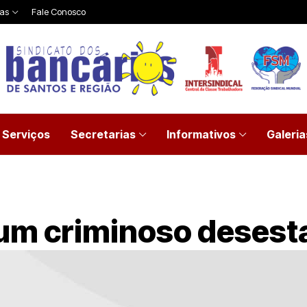
ias
Fale Conosco
Serviços
Secretarias
Informativos
Galeria
m criminoso desesta