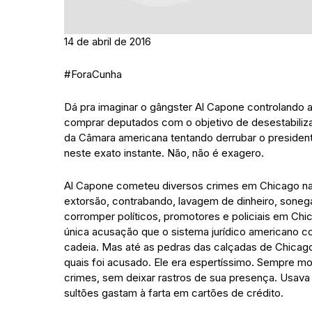
14 de abril de 2016
#ForaCunha
Dá pra imaginar o gângster Al Capone controlando 
comprar deputados com o objetivo de desestabiliza
da Câmara americana tentando derrubar o presiden
neste exato instante. Não, não é exagero.
Al Capone cometeu diversos crimes em Chicago na 
extorsão, contrabando, lavagem de dinheiro, soneg
corromper políticos, promotores e policiais em C
única acusação que o sistema jurídico americano co
cadeia. Mas até as pedras das calçadas de Chica
quais foi acusado. Ele era espertíssimo. Sempre m
crimes, sem deixar rastros de sua presença. Usava 
sultões gastam à farta em cartões de crédito.