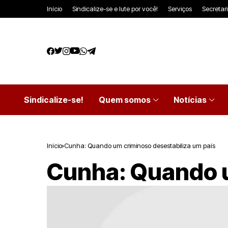
Início
Sindicalize-se e lute por você!
Serviços
Secretar
Sindicalize-se!
Quem somos
Notícias
Início
Cunha: Quando um criminoso desestabiliza um país
Cunha: Quando u