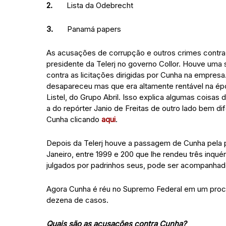
2.
Lista da Odebrecht
3.
Panamá papers
As acusações de corrupção e outros crimes contra
presidente da Telerj no governo Collor. Houve uma s
contra as licitações dirigidas por Cunha na empresa
desapareceu mas que era altamente rentável na ép
Listel, do Grupo Abril. Isso explica algumas coisas
a do repórter Janio de Freitas de outro lado bem d
Cunha clicando
aqui
.
Depois da Telerj houve a passagem de Cunha pela 
Janeiro, entre 1999 e 200 que lhe rendeu três inqué
julgados por padrinhos seus, pode ser acompanha
Agora Cunha é réu no Supremo Federal em um pro
dezena de casos.
Quais são as acusações contra Cunha?