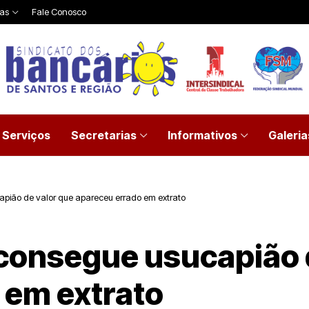
ias
Fale Conosco
Serviços
Secretarias
Informativos
Galeria
apião de valor que apareceu errado em extrato
 consegue usucapião 
 em extrato