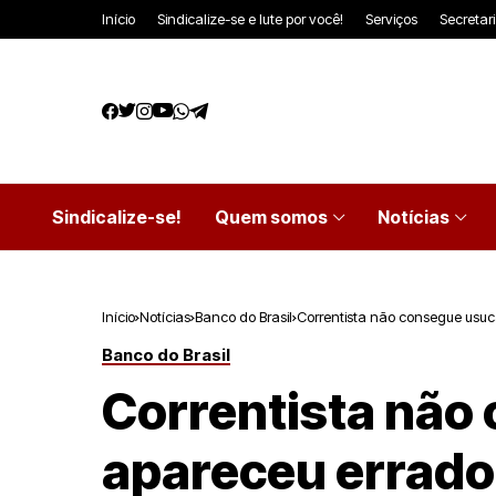
Início
Sindicalize-se e lute por você!
Serviços
Secretar
Sindicalize-se!
Quem somos
Notícias
Início
Notícias
Banco do Brasil
Correntista não consegue usuc
Banco do Brasil
Correntista não
apareceu errado