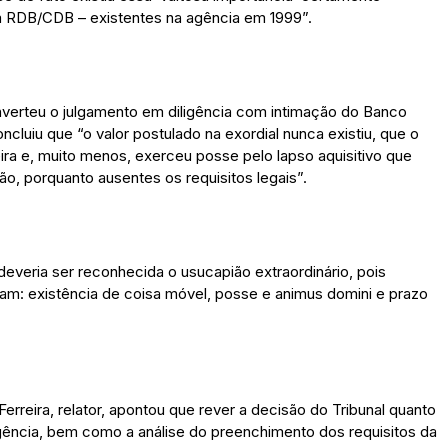
m RDB/CDB – existentes na agência em 1999”.
onverteu o julgamento em diligência com intimação do Banco
oncluiu que “o valor postulado na exordial nunca existiu, que o
eira e, muito menos, exerceu posse pelo lapso aquisitivo que
ão, porquanto ausentes os requisitos legais”.
everia ser reconhecida o usucapião extraordinário, pois
ejam: existência de coisa móvel, posse e animus domini e prazo
erreira, relator, apontou que rever a decisão do Tribunal quanto
gência, bem como a análise do preenchimento dos requisitos da