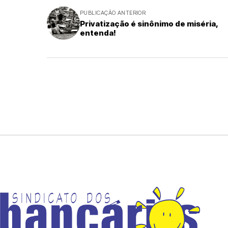
PUBLICAÇÃO ANTERIOR
Privatização é sinônimo de miséria,
entenda!