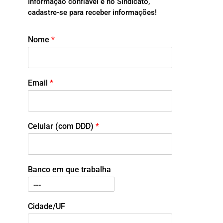
Informação confiável é no Sindicato,
cadastre-se para receber informações!
Nome
*
Email
*
Celular (com DDD)
*
Banco em que trabalha
Cidade/UF