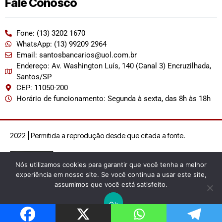
Fale Conosco
Fone: (13) 3202 1670
WhatsApp: (13) 99209 2964
Email: santosbancarios@uol.com.br
Endereço: Av. Washington Luís, 140 (Canal 3) Encruzilhada,
Santos/SP
CEP: 11050-200
Horário de funcionamento: Segunda à sexta, das 8h às 18h
2022 | Permitida a reprodução desde que citada a fonte.
Nós utilizamos cookies para garantir que você tenha a melhor
experiência em nosso site. Se você continua a usar este site,
assumimos que você está satisfeito.
Ok