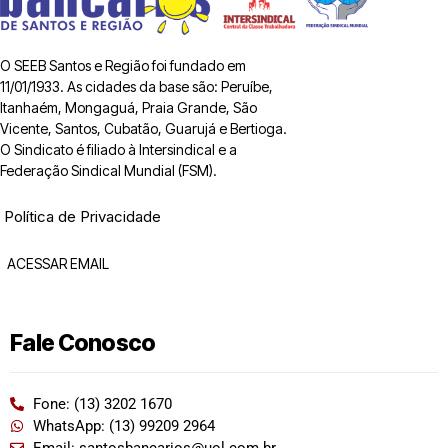
O SEEB Santos e Região foi fundado em
11/01/1933. As cidades da base são: Peruíbe,
Itanhaém, Mongaguá, Praia Grande, São
Vicente, Santos, Cubatão, Guarujá e Bertioga.
O Sindicato é filiado à Intersindical e a
Federação Sindical Mundial (FSM).
Política de Privacidade
ACESSAR EMAIL
Fale Conosco
Fone: (13) 3202 1670
WhatsApp: (13) 99209 2964
Email: santosbancarios@uol.com.br