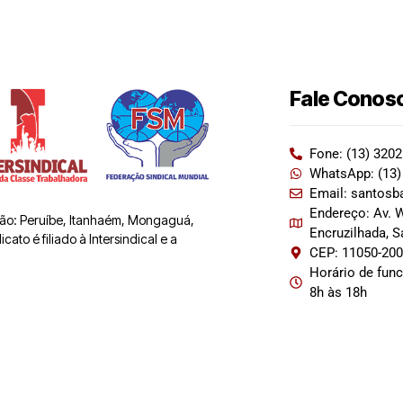
Fale Conos
Fone: (13) 320
WhatsApp: (13)
Email: santosb
Endereço: Av. W
 são: Peruíbe, Itanhaém, Mongaguá,
Encruzilhada, 
ato é filiado à Intersindical e a
CEP: 11050-20
Horário de fun
8h às 18h