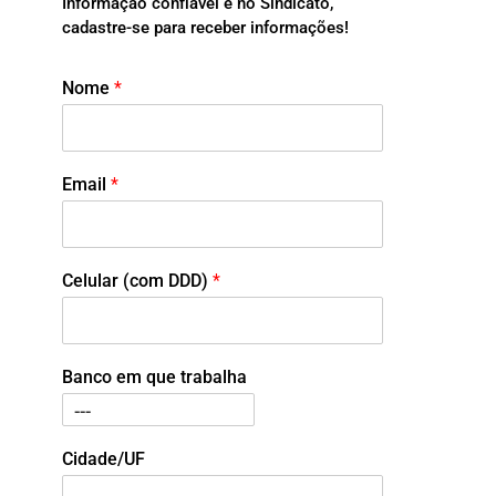
Informação confiável é no Sindicato,
cadastre-se para receber informações!
Nome
*
Email
*
Celular (com DDD)
*
Banco em que trabalha
Cidade/UF