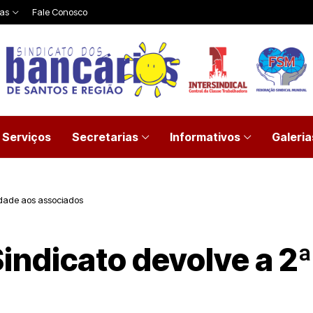
ias
Fale Conosco
Serviços
Secretarias
Informativos
Galeria
dade aos associados
ndicato devolve a 2