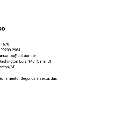
co
2 1670
 99209 2964
ancarios@uol.com.br
ashington Luís, 140 (Canal 3)
Santos/SP
0
cionamento: Segunda à sexta, das