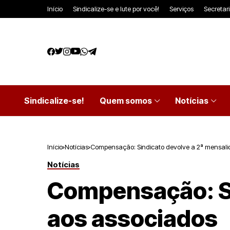
Início
Sindicalize-se e lute por você!
Serviços
Secretar
Sindicalize-se!
Quem somos
Notícias
Início
Notícias
Compensação: Sindicato devolve a 2ª mensali
Notícias
Compensação: Si
aos associados