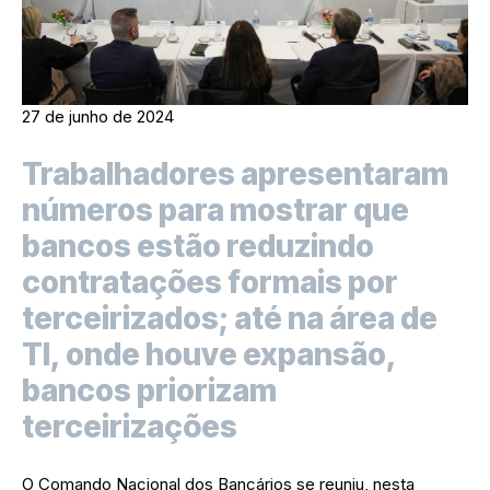
27 de junho de 2024
Trabalhadores apresentaram
números para mostrar que
bancos estão reduzindo
contratações formais por
terceirizados; até na área de
TI, onde houve expansão,
bancos priorizam
terceirizações
O Comando Nacional dos Bancários se reuniu, nesta