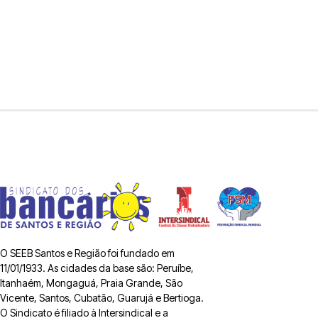
O SEEB Santos e Região foi fundado em
11/01/1933. As cidades da base são: Peruíbe,
Itanhaém, Mongaguá, Praia Grande, São
Vicente, Santos, Cubatão, Guarujá e Bertioga.
O Sindicato é filiado à Intersindical e a