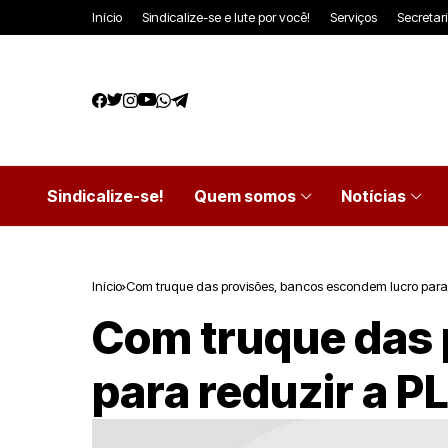
Início
Sindicalize-se e lute por você!
Serviços
Secretar
Sindicalize-se!
Quem somos
Notícias
Início
Com truque das provisões, bancos escondem lucro para 
Com truque das 
para reduzir a P