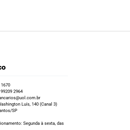
co
2 1670
 99209 2964
ancarios@uol.com.br
ashington Luís, 140 (Canal 3)
Santos/SP
0
cionamento: Segunda à sexta, das