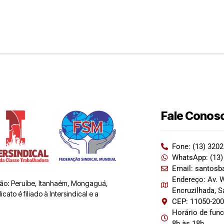
Fale Conos
Fone: (13) 320
WhatsApp: (13)
Email: santosb
Endereço: Av. W
 são: Peruíbe, Itanhaém, Mongaguá,
Encruzilhada, 
ato é filiado à Intersindical e a
CEP: 11050-20
Horário de fun
8h às 18h