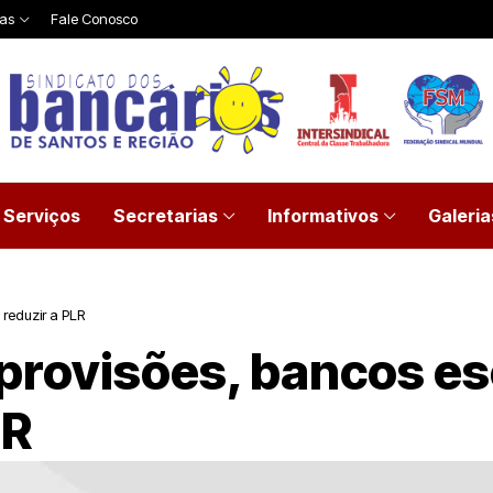
ias
Fale Conosco
Serviços
Secretarias
Informativos
Galeria
reduzir a PLR
provisões, bancos e
LR