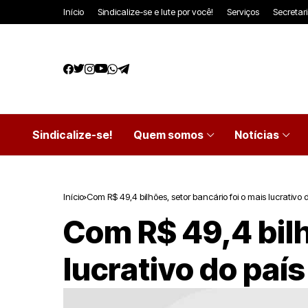
Início
Sindicalize-se e lute por você!
Serviços
Secretar
Sindicalize-se!
Quem somos
Notícias
Início
Com R$ 49,4 bilhões, setor bancário foi o mais lucrativo 
Com R$ 49,4 bilh
lucrativo do paí