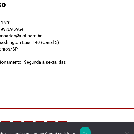
co
2 1670
 99209 2964
ancarios@uol.com.br
ashington Luís, 140 (Canal 3)
Santos/SP
0
cionamento: Segunda à sexta, das
site, assumimos que você está satisfeito.
Ok