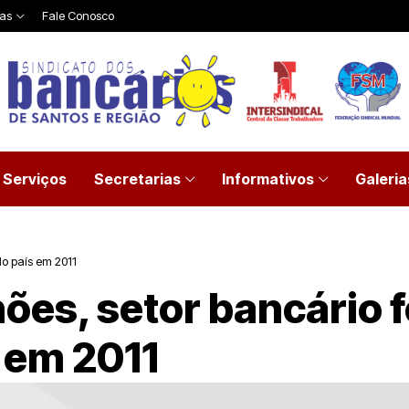
ias
Fale Conosco
Serviços
Secretarias
Informativos
Galeria
do país em 2011
ões, setor bancário f
s em 2011