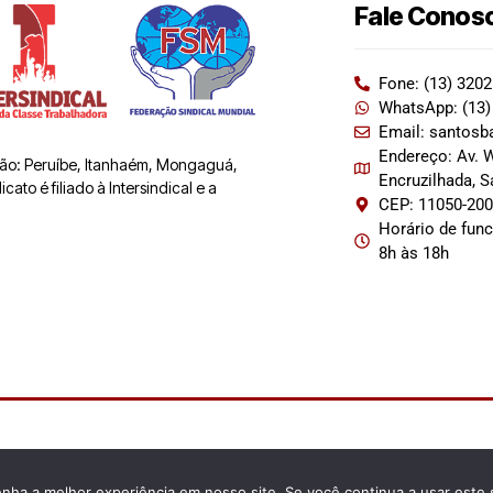
Fale Conos
Fone: (13) 320
WhatsApp: (13)
Email: santosb
Endereço: Av. W
 são: Peruíbe, Itanhaém, Mongaguá,
Encruzilhada, 
ato é filiado à Intersindical e a
CEP: 11050-20
Horário de fun
8h às 18h
enha a melhor experiência em nosso site. Se você continua a usar este 