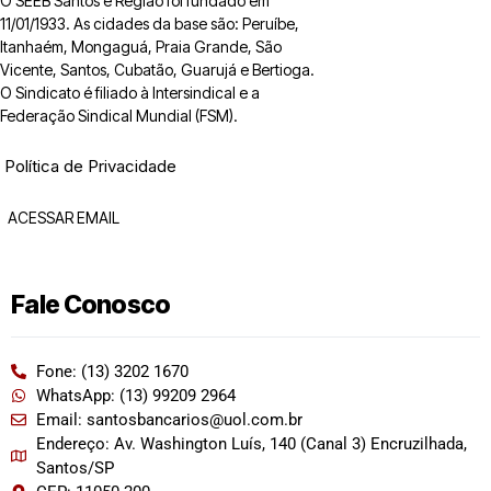
O SEEB Santos e Região foi fundado em
11/01/1933. As cidades da base são: Peruíbe,
Itanhaém, Mongaguá, Praia Grande, São
Vicente, Santos, Cubatão, Guarujá e Bertioga.
O Sindicato é filiado à Intersindical e a
Federação Sindical Mundial (FSM).
Política de Privacidade
ACESSAR EMAIL
Fale Conosco
Fone: (13) 3202 1670
WhatsApp: (13) 99209 2964
Email: santosbancarios@uol.com.br
Endereço: Av. Washington Luís, 140 (Canal 3) Encruzilhada,
Santos/SP