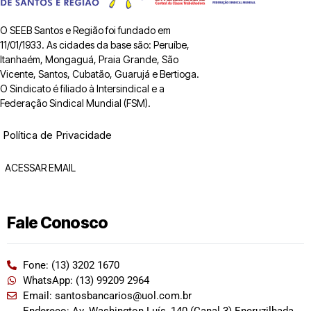
O SEEB Santos e Região foi fundado em
11/01/1933. As cidades da base são: Peruíbe,
Itanhaém, Mongaguá, Praia Grande, São
Vicente, Santos, Cubatão, Guarujá e Bertioga.
O Sindicato é filiado à Intersindical e a
Federação Sindical Mundial (FSM).
Política de Privacidade
ACESSAR EMAIL
Fale Conosco
Fone: (13) 3202 1670
WhatsApp: (13) 99209 2964
Email: santosbancarios@uol.com.br
Endereço: Av. Washington Luís, 140 (Canal 3) Encruzilhada,