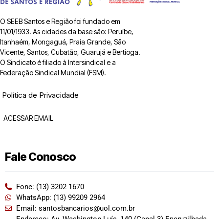
O SEEB Santos e Região foi fundado em
11/01/1933. As cidades da base são: Peruíbe,
Itanhaém, Mongaguá, Praia Grande, São
Vicente, Santos, Cubatão, Guarujá e Bertioga.
O Sindicato é filiado à Intersindical e a
Federação Sindical Mundial (FSM).
Política de Privacidade
ACESSAR EMAIL
Fale Conosco
Fone: (13) 3202 1670
WhatsApp: (13) 99209 2964
Email: santosbancarios@uol.com.br
Endereço: Av. Washington Luís, 140 (Canal 3) Encruzilhada,