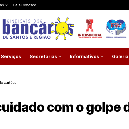
ias
Fale Conosco
Serviços
Secretarias
Informativos
Galeria
de cartões
uidado com o golpe d