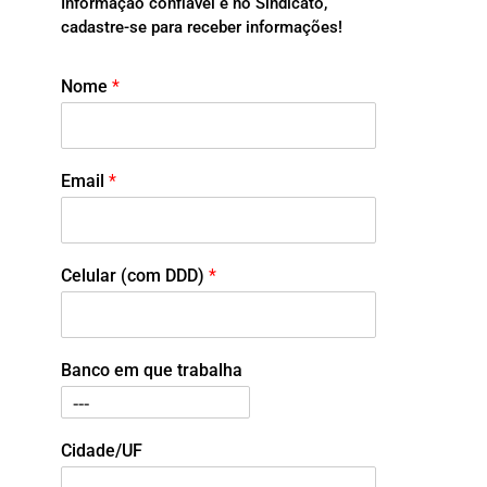
Informação confiável é no Sindicato,
cadastre-se para receber informações!
Nome
*
Email
*
Celular (com DDD)
*
Banco em que trabalha
Cidade/UF