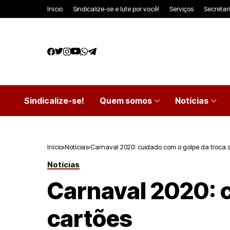
Início
Sindicalize-se e lute por você!
Serviços
Secretar
Sindicalize-se!
Quem somos
Notícias
Início
Notícias
Carnaval 2020: cuidado com o golpe da troca 
Notícias
Carnaval 2020: c
cartões