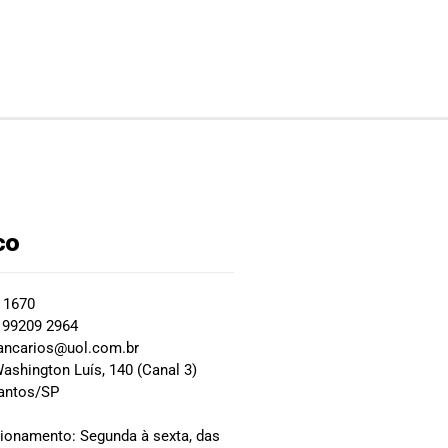
co
2 1670
 99209 2964
ancarios@uol.com.br
ashington Luís, 140 (Canal 3)
Santos/SP
0
cionamento: Segunda à sexta, das