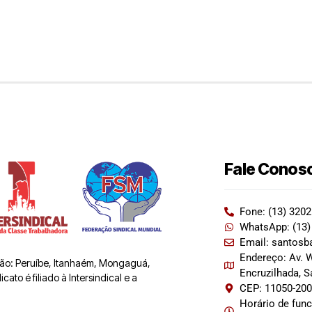
Fale Conos
Fone: (13) 320
WhatsApp: (13)
Email: santosb
Endereço: Av. W
 são: Peruíbe, Itanhaém, Mongaguá,
Encruzilhada, 
ato é filiado à Intersindical e a
CEP: 11050-20
Horário de fun