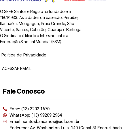
O SEEB Santos e Região foi fundado em
11/01/1933. As cidades da base são: Peruíbe,
Itanhaém, Mongaguá, Praia Grande, São
Vicente, Santos, Cubatão, Guarujá e Bertioga.
O Sindicato é filiado à Intersindical e a
Federação Sindical Mundial (FSM).
Política de Privacidade
ACESSAR EMAIL
Fale Conosco
Fone: (13) 3202 1670
WhatsApp: (13) 99209 2964
Email: santosbancarios@uol.com.br
Endereço: Av. Washington Luís, 140 (Canal 3) Encruzilhada,