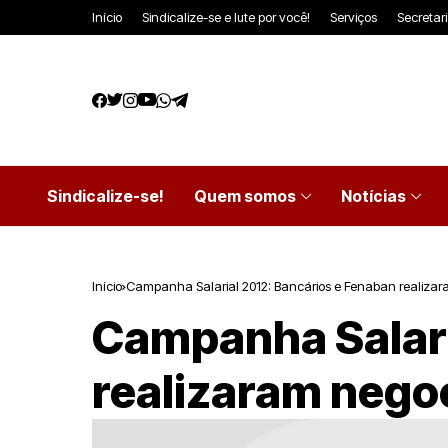
Início
Sindicalize-se e lute por você!
Serviços
Secretar
Sindicalize-se!
Quem somos
Notícias
Início
Campanha Salari
realizaram nego