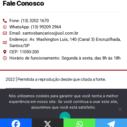
Fale Conosco
Fone: (13) 3202 1670
WhatsApp: (13) 99209 2964
Email: santosbancarios@uol.com.br
Endereço: Av. Washington Luís, 140 (Canal 3) Encruzilhada,
Santos/SP
CEP: 11050-200
Horário de funcionamento: Segunda à sexta, das 8h às 18h
2022 | Permitida a reprodução desde que citada a fonte.
Nós utilizamos cookies para garantir que você tenha a melhor
experiência em nosso site. Se você continua a usar este site,
assumimos que você está satisfeito.
Ok