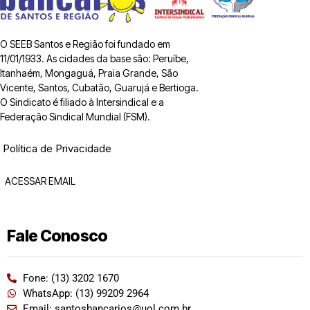
O SEEB Santos e Região foi fundado em
11/01/1933. As cidades da base são: Peruíbe,
Itanhaém, Mongaguá, Praia Grande, São
Vicente, Santos, Cubatão, Guarujá e Bertioga.
O Sindicato é filiado à Intersindical e a
Federação Sindical Mundial (FSM).
Política de Privacidade
ACESSAR EMAIL
Fale Conosco
Fone: (13) 3202 1670
WhatsApp: (13) 99209 2964
Email: santosbancarios@uol.com.br