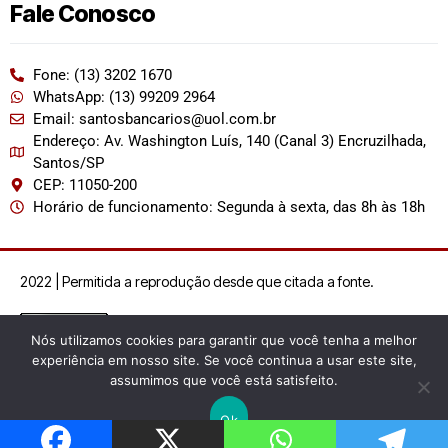
Fale Conosco
Fone: (13) 3202 1670
WhatsApp: (13) 99209 2964
Email: santosbancarios@uol.com.br
Endereço: Av. Washington Luís, 140 (Canal 3) Encruzilhada,
Santos/SP
CEP: 11050-200
Horário de funcionamento: Segunda à sexta, das 8h às 18h
2022 | Permitida a reprodução desde que citada a fonte.
Nós utilizamos cookies para garantir que você tenha a melhor
experiência em nosso site. Se você continua a usar este site,
assumimos que você está satisfeito.
Ok