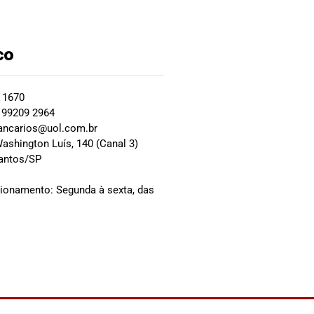
co
2 1670
 99209 2964
ancarios@uol.com.br
ashington Luís, 140 (Canal 3)
Santos/SP
0
cionamento: Segunda à sexta, das