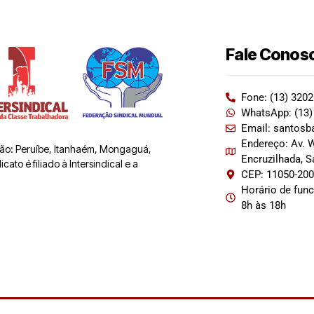
Fale Conos
Fone: (13) 320
WhatsApp: (13)
Email: santosb
Endereço: Av. W
 são: Peruíbe, Itanhaém, Mongaguá,
Encruzilhada, 
ato é filiado à Intersindical e a
CEP: 11050-20
Horário de fun
8h às 18h