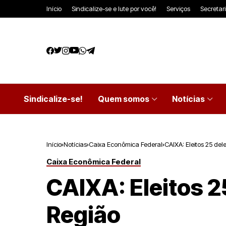
Início
Sindicalize-se e lute por você!
Serviços
Secretar
Sindicalize-se!
Quem somos
Notícias
Início
Notícias
Caixa Econômica Federal
CAIXA: Eleitos 25 de
Caixa Econômica Federal
CAIXA: Eleitos 2
Região