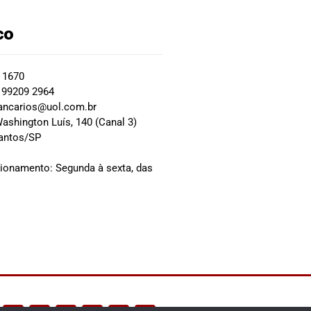
co
2 1670
 99209 2964
ancarios@uol.com.br
ashington Luís, 140 (Canal 3)
Santos/SP
0
cionamento: Segunda à sexta, das