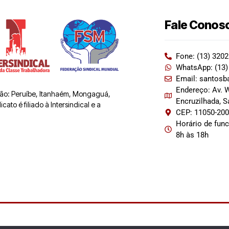
Fale Conos
Fone: (13) 320
WhatsApp: (13)
Email: santosb
Endereço: Av. W
 são: Peruíbe, Itanhaém, Mongaguá,
Encruzilhada, 
ato é filiado à Intersindical e a
CEP: 11050-20
Horário de fun
8h às 18h