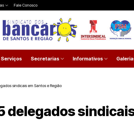
ias
Fale Conosco
Serviços
Secretarias
Informativos
Galeria
legados sindicais em Santos e Região
5 delegados sindicai