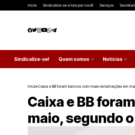
Início
Sindicalize-se e lute por você!
Serviços
Secretar
Sindicalize-se!
Quem somos
Notícias
Início
Caixa e BB foram bancos com mais reclamações em ma
Caixa e BB fora
maio, segundo o