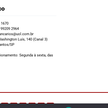
co
2 1670
 99209 2964
ancarios@uol.com.br
ashington Luís, 140 (Canal 3)
Santos/SP
0
cionamento: Segunda à sexta, das