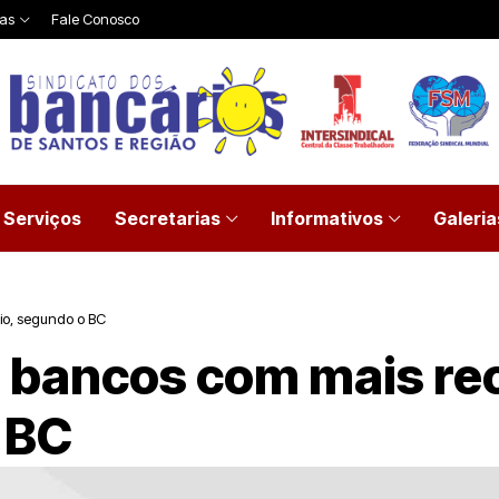
ias
Fale Conosco
Serviços
Secretarias
Informativos
Galeria
io, segundo o BC
m bancos com mais r
 BC