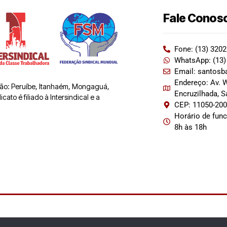
Fale Conos
Fone: (13) 320
WhatsApp: (13)
Email: santosb
Endereço: Av. W
 são: Peruíbe, Itanhaém, Mongaguá,
Encruzilhada, 
ato é filiado à Intersindical e a
CEP: 11050-20
Horário de fun
8h às 18h