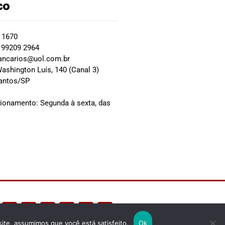
co
2 1670
 99209 2964
ancarios@uol.com.br
ashington Luís, 140 (Canal 3)
Santos/SP
0
cionamento: Segunda à sexta, das
site, assumimos que você está satisfeito.
Ok