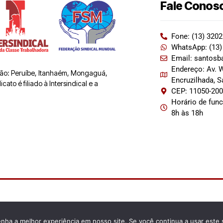
Fale Conos
Fone: (13) 320
WhatsApp: (13)
Email: santosb
Endereço: Av. W
 são: Peruíbe, Itanhaém, Mongaguá,
Encruzilhada, 
ato é filiado à Intersindical e a
CEP: 11050-20
Horário de fun
8h às 18h
enha a melhor experiência em nosso site. Se você continua a usar este 