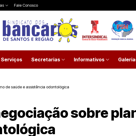
ias
Fale Conosco
Serviços
Secretarias
Informativos
Galeria
no de saúde e assistência odontológica
negociação sobre pla
ntológica