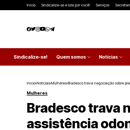
Início
Sindicalize-se e lute por você!
Serviços
Secretar
Sindicalize-se!
Quem somos
Notícias
Início
Notícias
Mulheres
Bradesco trava negociação sobre pla
Mulheres
Bradesco trava 
assistência odo