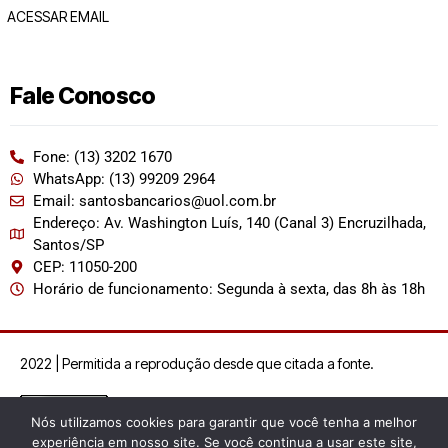
ACESSAR EMAIL
Fale Conosco
Fone: (13) 3202 1670
WhatsApp: (13) 99209 2964
Email: santosbancarios@uol.com.br
Endereço: Av. Washington Luís, 140 (Canal 3) Encruzilhada,
Santos/SP
CEP: 11050-200
Horário de funcionamento: Segunda à sexta, das 8h às 18h
2022 | Permitida a reprodução desde que citada a fonte.
Nós utilizamos cookies para garantir que você tenha a melhor
experiência em nosso site. Se você continua a usar este site,