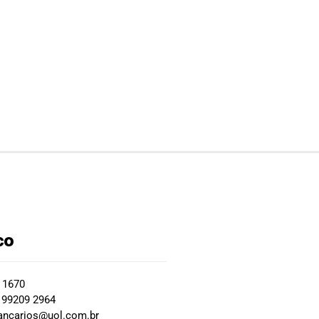
co
2 1670
 99209 2964
ancarios@uol.com.br