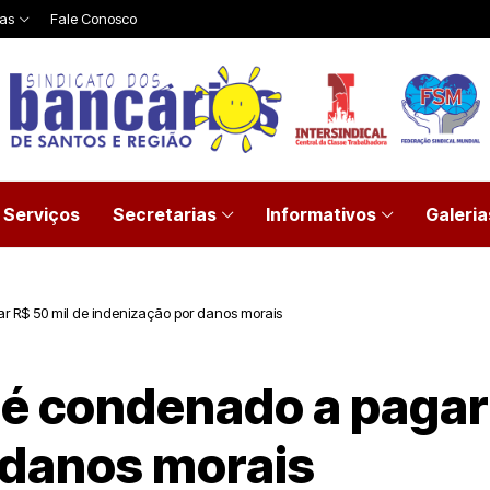
ias
Fale Conosco
Serviços
Secretarias
Informativos
Galeria
 R$ 50 mil de indenização por danos morais
é condenado a pagar 
 danos morais