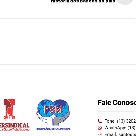
história dos bancos do país
Fale Conos
Fone: (13) 320
WhatsApp: (13)
Email: santosb