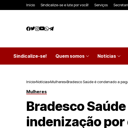
Início
Sindicalize-se e lute por você!
Serviços
Secretar
Sindicalize-se!
Quem somos
Notícias
Início
Notícias
Mulheres
Bradesco Saúde é condenado a pagar
Mulheres
Bradesco Saúde 
indenização por