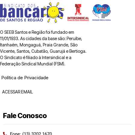
O SEEB Santos e Região foi fundado em
11/01/1933. As cidades da base são: Peruíbe,
Itanhaém, Mongaguá, Praia Grande, São
Vicente, Santos, Cubatão, Guarujá e Bertioga.
O Sindicato é filiado à Intersindical e a
Federação Sindical Mundial (FSM).
Política de Privacidade
ACESSAR EMAIL
Fale Conosco
Fone: (13) 3202 1670