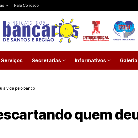
ias
Fale Conosco
Serviços
Secretarias
Informativos
Galeria
 a vida pelo banco
escartando quem deu 