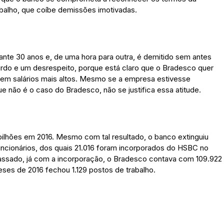
balho, que coíbe demissões imotivadas.
ante 30 anos e, de uma hora para outra, é demitido sem antes
urdo e um desrespeito, porque está claro que o Bradesco quer
ebem salários mais altos. Mesmo se a empresa estivesse
e não é o caso do Bradesco, não se justifica essa atitude.
 bilhões em 2016. Mesmo com tal resultado, o banco extinguiu
uncionários, dos quais 21.016 foram incorporados do HSBC no
ssado, já com a incorporação, o Bradesco contava com 109.922
meses de 2016 fechou 1.129 postos de trabalho.