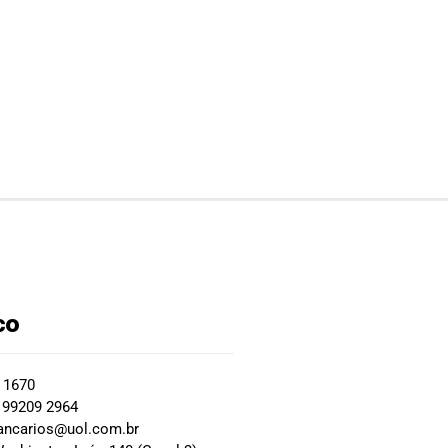
co
2 1670
 99209 2964
ancarios@uol.com.br