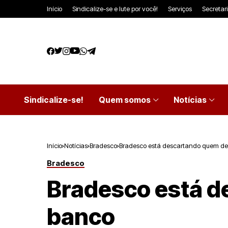
Início
Sindicalize-se e lute por você!
Serviços
Secretar
Sindicalize-se!
Quem somos
Notícias
Início
Notícias
Bradesco
Bradesco está descartando quem deu
Bradesco
Bradesco está d
banco