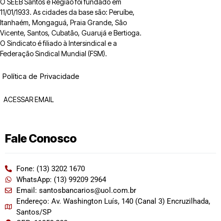
O SEEB Santos e Região foi fundado em
11/01/1933. As cidades da base são: Peruíbe,
Itanhaém, Mongaguá, Praia Grande, São
Vicente, Santos, Cubatão, Guarujá e Bertioga.
O Sindicato é filiado à Intersindical e a
Federação Sindical Mundial (FSM).
Política de Privacidade
ACESSAR EMAIL
Fale Conosco
Fone: (13) 3202 1670
WhatsApp: (13) 99209 2964
Email: santosbancarios@uol.com.br
Endereço: Av. Washington Luís, 140 (Canal 3) Encruzilhada,
Santos/SP