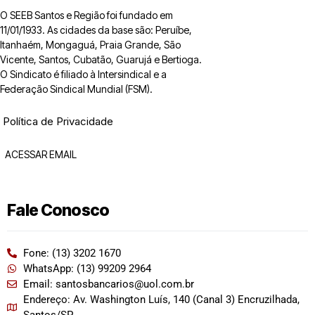
O SEEB Santos e Região foi fundado em
11/01/1933. As cidades da base são: Peruíbe,
Itanhaém, Mongaguá, Praia Grande, São
Vicente, Santos, Cubatão, Guarujá e Bertioga.
O Sindicato é filiado à Intersindical e a
Federação Sindical Mundial (FSM).
Política de Privacidade
ACESSAR EMAIL
Fale Conosco
Fone: (13) 3202 1670
WhatsApp: (13) 99209 2964
Email: santosbancarios@uol.com.br
Endereço: Av. Washington Luís, 140 (Canal 3) Encruzilhada,
Santos/SP