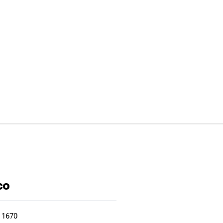
co
2 1670