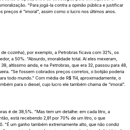
moralização. “Para jogá-la contra a opinião pública e justificar
dos preços é “imoral”, assim como o lucro nos últimos anos.
de cozinha), por exemplo, a Petrobras ficava com 32%, os
dor, a 50%. “Absurdo, imoralidade total. Aí eles mexeram,
 38, altíssimo ainda, e na Petrobras, que era 32, passou para 48,
queira. “Se fossem cobrados preços corretos, o botijão poderia
ro para todo mundo.” Com média de R$ 114, aproximadamente, o
também para o diesel, cujo lucro ele também chama de “imoral”.
bras é de 38,5%. “Mas tem um detalhe: em cada litro, a
tão, está recebendo 2,81 por 70% de um litro, o que
,30. “É um ganho também extremamente alto, que não condiz