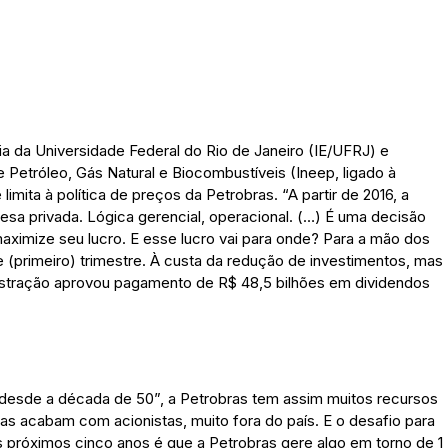
ia da Universidade Federal do Rio de Janeiro (IE/UFRJ) e
 Petróleo, Gás Natural e Biocombustíveis (Ineep, ligado à
imita à política de preços da Petrobras. “A partir de 2016, a
a privada. Lógica gerencial, operacional. (…) É uma decisão
 maximize seu lucro. E esse lucro vai para onde? Para a mão dos
te (primeiro) trimestre. À custa da redução de investimentos, mas
istração aprovou pagamento de R$ 48,5 bilhões em dividendos
desde a década de 50”, a Petrobras tem assim muitos recursos
as acabam com acionistas, muito fora do país. E o desafio para
s próximos cinco anos é que a Petrobras gere algo em torno de 1