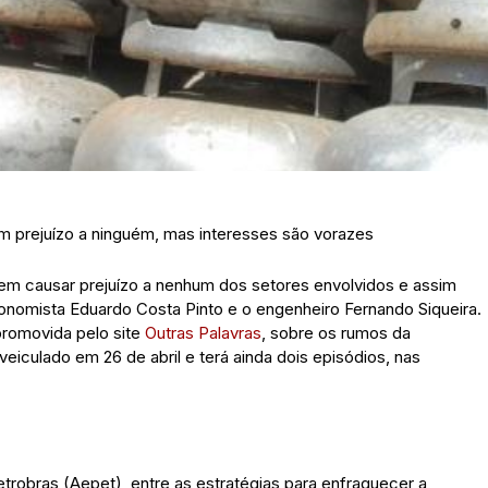
m prejuízo a ninguém, mas interesses são vorazes
 sem causar prejuízo a nenhum dos setores envolvidos e assim
conomista Eduardo Costa Pinto e o engenheiro Fernando Siqueira.
promovida pelo site
Outras Palavras
, sobre os rumos da
iculado em 26 de abril e terá ainda dois episódios, nas
trobras (Aepet), entre as estratégias para enfraquecer a