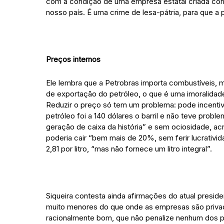
com a condição de uma empresa estatal criada com 
nosso país. É uma crime de lesa-pátria, para que a p
Preços internos
Ele lembra que a Petrobras importa combustíveis, m
de exportação do petróleo, o que é uma imoralidade.
Reduzir o preço só tem um problema: pode incentiv
petróleo foi a 140 dólares o barril e não teve pro
geração de caixa da história” e sem ociosidade, a
poderia cair “bem mais de 20%, sem ferir lucrativi
2,81 por litro, “mas não fornece um litro integral”.
Siqueira contesta ainda afirmações do atual presi
muito menores do que onde as empresas são privada
racionalmente bom, que não penalize nenhum dos pa