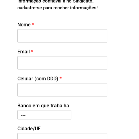
Informação confiável é no Sindicato,
cadastre-se para receber informações!
Nome
*
Email
*
Celular (com DDD)
*
Banco em que trabalha
Cidade/UF