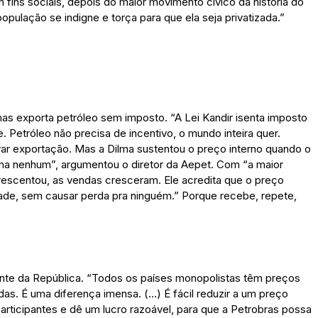
fins sociais, depois do maior movimento cívico da história do
opulação se indigne e torça para que ela seja privatizada.”
as exporta petróleo sem imposto. “A Lei Kandir isenta imposto
 Petróleo não precisa de incentivo, o mundo inteira quer.
ar exportação. Mas a Dilma sustentou o preço interno quando o
blema nenhum”, argumentou o diretor da Aepet. Com “a maior
crescentou, as vendas cresceram. Ele acredita que o preço
dade, sem causar perda pra ninguém.” Porque recebe, repete,
dente da República. “Todos os países monopolistas têm preços
s. É uma diferença imensa. (…) É fácil reduzir a um preço
rticipantes e dê um lucro razoável, para que a Petrobras possa