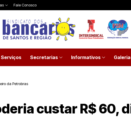
ias
Fale Conosco
Serviços
Secretarias
Informativos
Galeria
eiro da Petrobras
oderia custar R$ 60, 