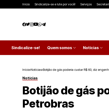
Início
Sindicalize-se e lute por você!
Serviços
Secretar
Sindicalize-se!
Quem somos
Notícias
Início
Notícias
Botijão de gás poderia custar R$ 60, diz engenh
Notícias
Botijão de gás p
Petrobras