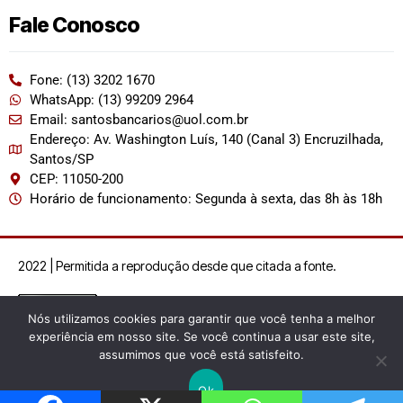
Fale Conosco
Fone: (13) 3202 1670
WhatsApp: (13) 99209 2964
Email: santosbancarios@uol.com.br
Endereço: Av. Washington Luís, 140 (Canal 3) Encruzilhada,
Santos/SP
CEP: 11050-200
Horário de funcionamento: Segunda à sexta, das 8h às 18h
2022 | Permitida a reprodução desde que citada a fonte.
Nós utilizamos cookies para garantir que você tenha a melhor
experiência em nosso site. Se você continua a usar este site,
assumimos que você está satisfeito.
Ok