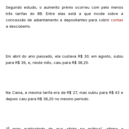
Segundo estudo, o aumento prévio ocorreu com pelo menos
três tarifas do BB. Entre elas está a que incide sobre a
concessão de adiantamento a depositantes para cobrir
contas
a descoberto.
Em abril do ano passado, ela custava R$ 30; em agosto, subiu
para R$ 39, e, neste mês, caiu para R$ 38,20.
Na Caixa, a mesma tarifa era de R$ 27, mas subiu para R$ 43 e
depois caiu para R$ 38,20 no mesmo período.
“É mais publicidade do que efeito na prática”, afirma a