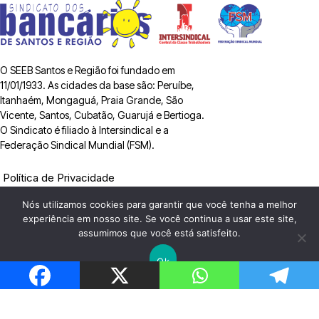
O SEEB Santos e Região foi fundado em
11/01/1933. As cidades da base são: Peruíbe,
Itanhaém, Mongaguá, Praia Grande, São
Vicente, Santos, Cubatão, Guarujá e Bertioga.
O Sindicato é filiado à Intersindical e a
Federação Sindical Mundial (FSM).
Política de Privacidade
Nós utilizamos cookies para garantir que você tenha a melhor
ACESSAR EMAIL
experiência em nosso site. Se você continua a usar este site,
assumimos que você está satisfeito.
Ok
Fale Conosco
Fone: (13) 3202 1670