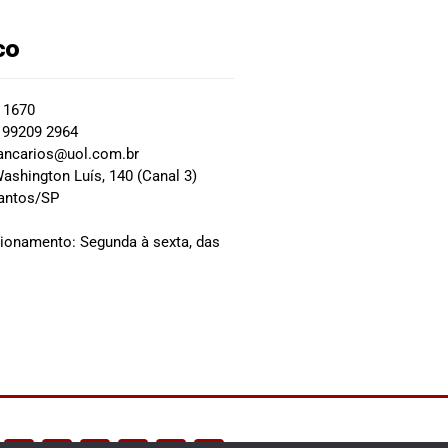
co
2 1670
 99209 2964
ancarios@uol.com.br
ashington Luís, 140 (Canal 3)
Santos/SP
0
cionamento: Segunda à sexta, das