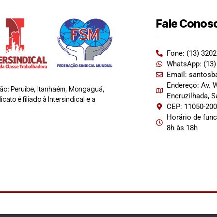
Fale Conos
Fone: (13) 320
WhatsApp: (13)
Email: santosb
Endereço: Av. W
 são: Peruíbe, Itanhaém, Mongaguá,
Encruzilhada, 
ato é filiado à Intersindical e a
CEP: 11050-20
Horário de fun
8h às 18h