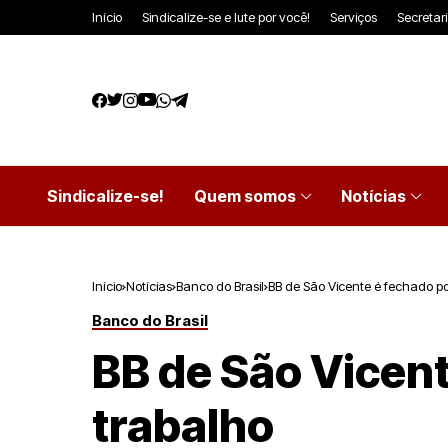
Início
Sindicalize-se e lute por você!
Serviços
Secretar
Sindicalize-se!
Quem somos
Notícias
Início
Notícias
Banco do Brasil
BB de São Vicente é fechado po
Banco do Brasil
BB de São Vicent
trabalho