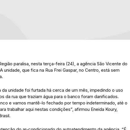
Região paralisa, nesta terça-feira (24), a agência São Vicente do
 A unidade, que fica na Rua Frei Gaspar, no Centro, está sem
a.
 da unidade foi furtada há cerca de um mês, impedindo o uso
nos da rua que traziam água para o banco foram danificados.
anco e vamos mantê-lo fechado por tempo indeterminado, até o
ra trabalhar aqui nestas condições”, afirmou Eneida Koury,
rasil.
tenção do ar-condicionado do autoatendimento da agência. “É