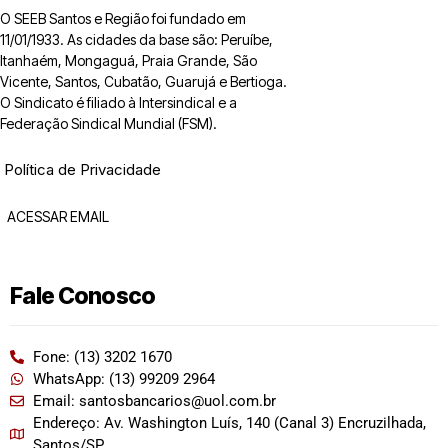
O SEEB Santos e Região foi fundado em
11/01/1933. As cidades da base são: Peruíbe,
Itanhaém, Mongaguá, Praia Grande, São
Vicente, Santos, Cubatão, Guarujá e Bertioga.
O Sindicato é filiado à Intersindical e a
Federação Sindical Mundial (FSM).
Política de Privacidade
ACESSAR EMAIL
Fale Conosco
Fone: (13) 3202 1670
WhatsApp: (13) 99209 2964
Email: santosbancarios@uol.com.br
Endereço: Av. Washington Luís, 140 (Canal 3) Encruzilhada,
Santos/SP