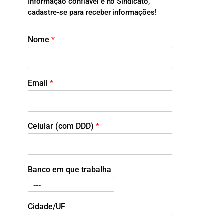
Informação confiável é no Sindicato,
cadastre-se para receber informações!
Nome
*
Email
*
Celular (com DDD)
*
Banco em que trabalha
Cidade/UF