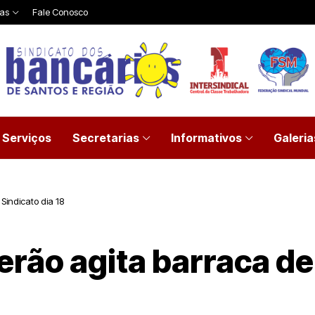
ias
Fale Conosco
Serviços
Secretarias
Informativos
Galeria
 Sindicato dia 18
erão agita barraca de