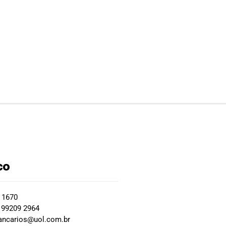
co
2 1670
 99209 2964
ancarios@uol.com.br