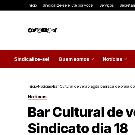
Início
Sindicalize-se e lute por você!
Serviços
Secretar
Sindicalize-se!
Quem somos
Notícias
Início
Notícias
Bar Cultural de verão agita barraca de praia do
Notícias
Bar Cultural de v
Sindicato dia 18