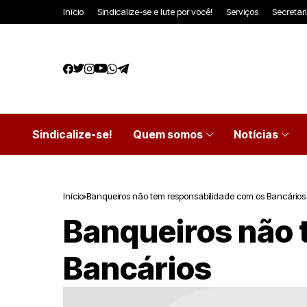
Início
Sindicalize-se e lute por você!
Serviços
Secretar
Sindicalize-se!
Quem somos
Notícias
Início
Banqueiros não tem responsabilidade com os Bancários
Banqueiros não 
Bancários