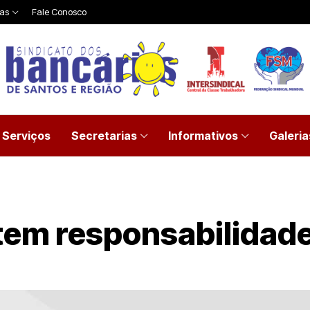
ias
Fale Conosco
Serviços
Secretarias
Informativos
Galeria
tem responsabilidad