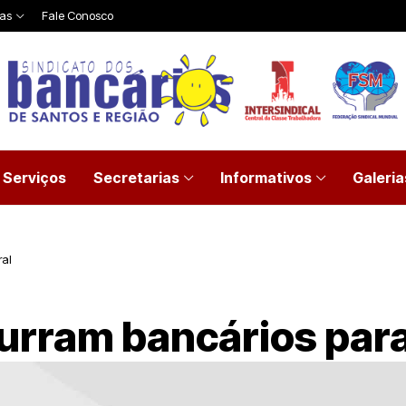
ias
Fale Conosco
Serviços
Secretarias
Informativos
Galeria
ral
rram bancários para