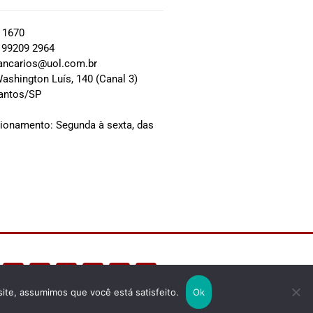
2 1670
 99209 2964
ancarios@uol.com.br
ashington Luís, 140 (Canal 3)
Santos/SP
0
cionamento: Segunda à sexta, das
site, assumimos que você está satisfeito.
Ok