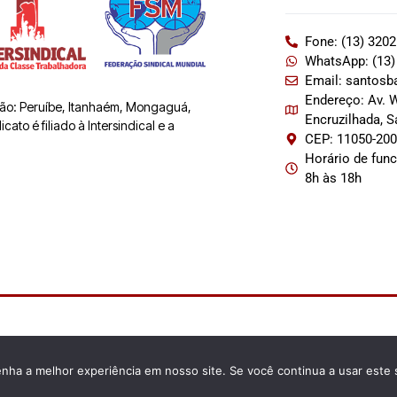
Fone: (13) 320
WhatsApp: (13)
Email: santosb
Endereço: Av. W
 são: Peruíbe, Itanhaém, Mongaguá,
Encruzilhada, 
ato é filiado à Intersindical e a
CEP: 11050-20
Horário de fun
8h às 18h
enha a melhor experiência em nosso site. Se você continua a usar este 