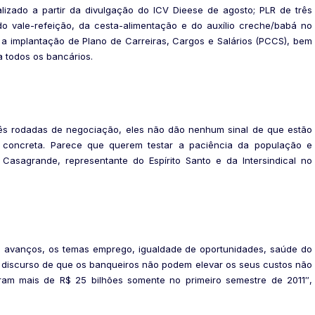
ualizado a partir da divulgação do ICV Dieese de agosto; PLR de três
 do vale-refeição, da cesta-alimentação e do auxílio creche/babá no
m a implantação de Plano de Carreiras, Cargos e Salários (PCCS), bem
a todos os bancários.
ês rodadas de negociação, eles não dão nenhum sinal de que estão
 concreta. Parece que querem testar a paciência da população e
Casagrande, representante do Espírito Santo e da Intersindical no
m avanços, os temas emprego, igualdade de oportunidades, saúde do
O discurso de que os banqueiros não podem elevar os seus custos não
am mais de R$ 25 bilhões somente no primeiro semestre de 2011″,