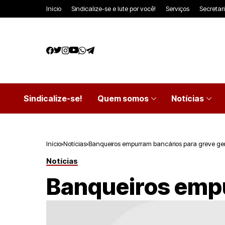
Início
Sindicalize-se e lute por você!
Serviços
Secretar
Sindicalize-se!
Quem somos
Notícias
Início
Notícias
Banqueiros empurram bancários para greve ge
Notícias
Banqueiros empu