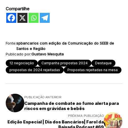
Compartilhe
Fonte:
spbancarios com edição da Comunicação do SEEB de
Santos e Região
Publicado por:
Gustavo Mesquita
12 negociação
Campanha propostas 2024
Destaque
propostas de 2024 rejeitadas
Propostas rejeitadas na mesa
PUBLICAÇÃO ANTERIOR
Campanha de combate ao fumo alerta para
riscos em grávidas e bebês
PRÓXIMA PUBLICAÇÃO
Edição Especial | Dia dos Bancários| Farol da
Baixada Podcast #69