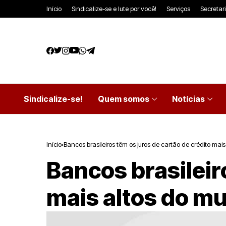
Início
Sindicalize-se e lute por você!
Serviços
Secretar
Sindicalize-se!
Quem somos
Notícias
Início
Bancos brasileiros têm os juros de cartão de crédito mai
Bancos brasileir
mais altos do m