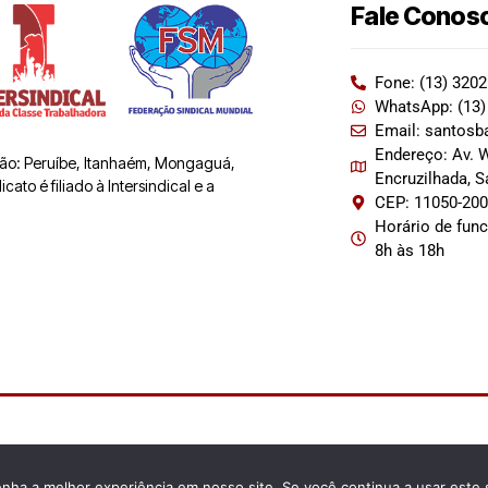
Fale Conos
Fone: (13) 320
WhatsApp: (13)
Email: santosb
Endereço: Av. W
 são: Peruíbe, Itanhaém, Mongaguá,
Encruzilhada, 
ato é filiado à Intersindical e a
CEP: 11050-20
Horário de fun
8h às 18h
enha a melhor experiência em nosso site. Se você continua a usar este 